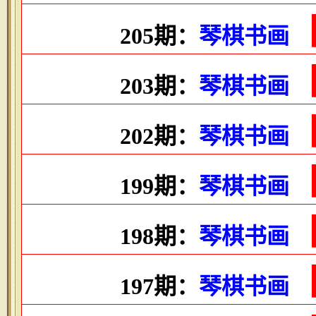
205期
：
琴棋书画
203期
：
琴棋书画
202期
：
琴棋书画
199期
：
琴棋书画
198期
：
琴棋书画
197期
：
琴棋书画