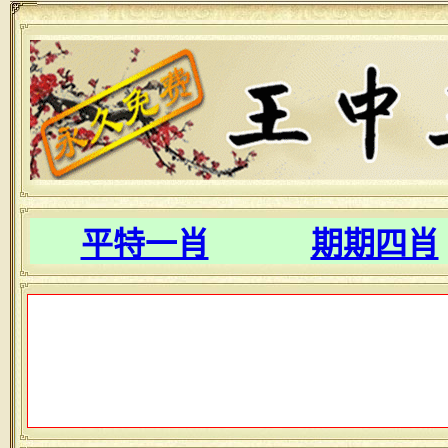
平特一肖
期期四肖