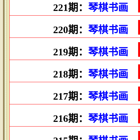
221期
：
琴棋书画
220期
：
琴棋书画
219期
：
琴棋书画
218期
：
琴棋书画
217期
：
琴棋书画
216期
：
琴棋书画